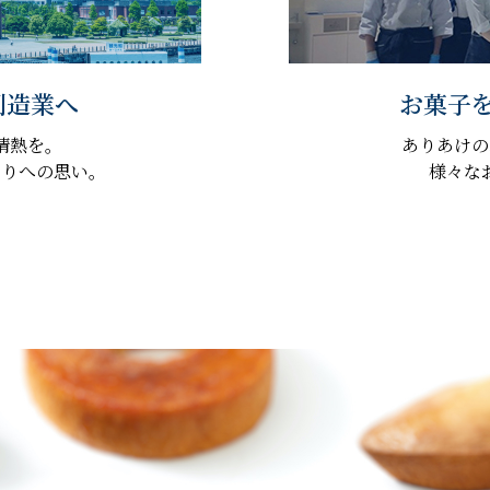
創造業へ
お菓子
情熱を。
ありあけの
くりへの思い。
様々な