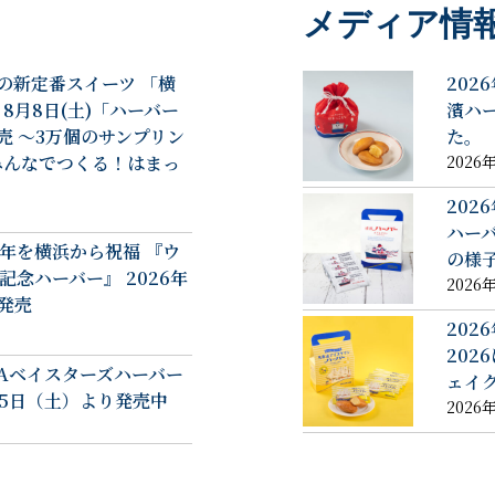
メディア情
の新定番スイーツ 「横
202
8月8日(土)「ハーバー
濱ハ
売 ～3万個のサンプリン
た。
みんなでつくる！はまっ
2026
202
ハー
年を横浜から祝福 『ウ
の様
記念ハーバー』 2026年
2026
発売
202
202
NAベイスターズハーバー
ェイ
年7月25日（土）より発売中
2026