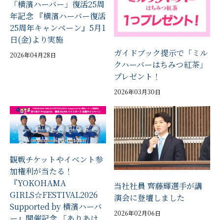
「横濱ハーバー」復活25周
年記念 『横濱ハーバー復活
25周年キャンペーン』5月1
日(金)より実施
ガイドブック提示で「ミル
2026年04月28日
クハーバーはちみつ紅茶」
プレゼント！
2026年03月30日
観戦チケットやイベント参
加権利が当たる！
『YOKOHAMA
当社社員 齊藤輝選手が講
GIRLS☆FESTIVAL2026
演会に登壇しました
Supported by 横濱ハーバ
2026年02月06日
ー』開催記念 「ありあけ