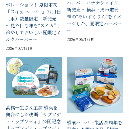
ハーバー バナナシェイク」
ボレーション！ 夏限定初
新発売 ～横浜・馬車道発
『スイカハーバー』7月1日
祥の“あいすくりん”をイメ
（水）数量限定 新発売
ージした、夏限定ハーバー
～見た目も味も“スイカ”！
～
冷やしておいしい夏限定ミ
ルクハーバー～
2026年05月29日
2026年07月31日
高橋一生さん主演 横浜を
舞台にした映画「ラプソデ
ィ・ラプソディ」公開記念
横濱ハーバー復活25周年を
『ラプソディ・ラプソディ