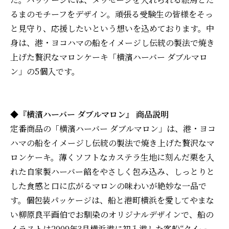
るまのモチーフをデザイン。頑張る受験生の皆様をそっ
と見守り、応援したいという想いを込めております。中
身は、港・ヨコハマの船をイメージし伝統の製法で焼き
上げた贅沢なマロンケーキ「横濱ハーバー ダブルマロ
ン」の5個入です。
◆『横濱ハーバー ダブルマロン』 商品説明
定番商品の「横濱ハーバー ダブルマロン」は、港・ヨコ
ハマの船をイメージし伝統の製法で焼き上げた贅沢なマ
ロンケーキ。薄くソフトなカステラ生地に刻んだ栗を入
れた自家製ハーバー餡をやさしく包み込み、しっとりと
した食感と口に広がるマロンの味わいが絶妙な一品で
す。個包装パッケージは、船と港町横浜を愛してやまな
い柳原良平画伯でお馴染のオリジナルデザインで、船の
イラストは2009年3月横浜港に初入港した客船“クイー