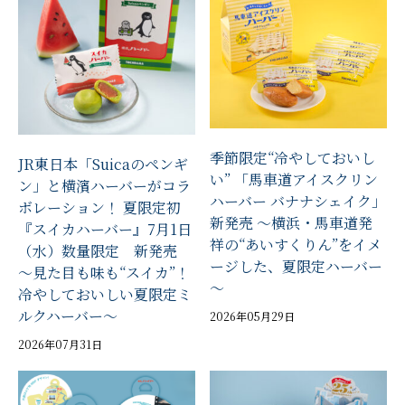
季節限定“冷やしておいし
JR東日本「Suicaのペンギ
い” 「馬車道アイスクリン
ン」と横濱ハーバーがコラ
ハーバー バナナシェイク」
ボレーション！ 夏限定初
新発売 ～横浜・馬車道発
『スイカハーバー』7月1日
祥の“あいすくりん”をイメ
（水）数量限定 新発売
ージした、夏限定ハーバー
～見た目も味も“スイカ”！
～
冷やしておいしい夏限定ミ
ルクハーバー～
2026年05月29日
2026年07月31日