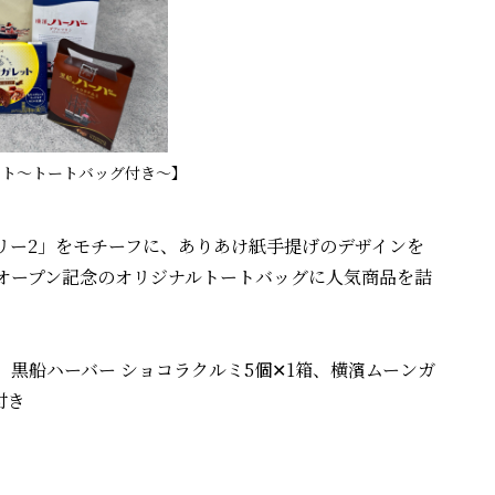
ット～トートバッグ付き～】
ー2」をモチーフに、ありあけ紙手提げのデザインを
オープン記念のオリジナルトートバッグに人気商品を詰
、黒船ハーバー ショコラクルミ5個✕1箱、横濱ムーンガ
付き