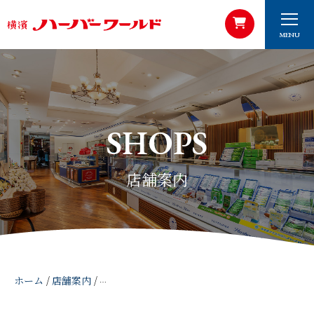
MENU
SHOPS
店舗案内
ホーム
/
店舗案内
/
横濱ハーバースタジアムBASEGATE横浜関内店