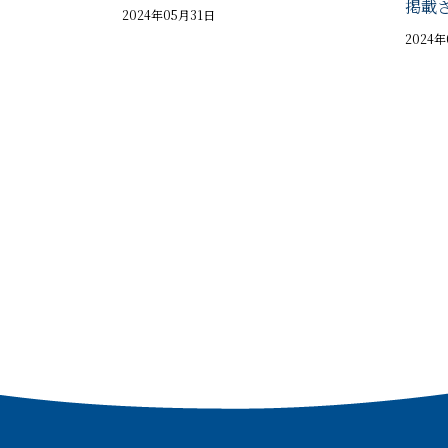
掲載
2024年05月31日
2024
投
稿
の
ペ
ー
ジ
送