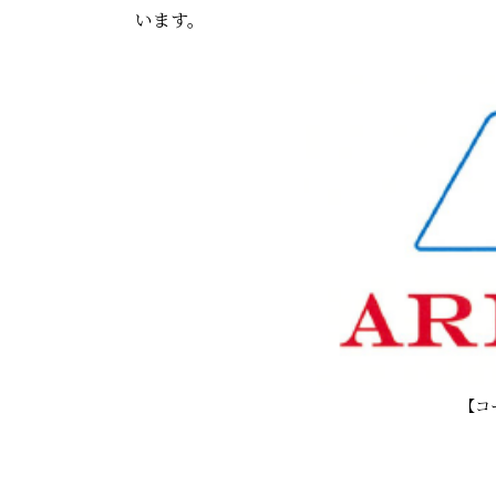
います。
【コ