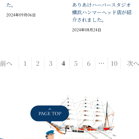
た。
ありあけハーバースタジオ
横浜ハンマーヘッド店が紹
2024年09月06日
介されました。
2024年08月24日
投
前へ
1
2
3
4
5
6
…
10
次
稿
の
ペ
ー
ジ